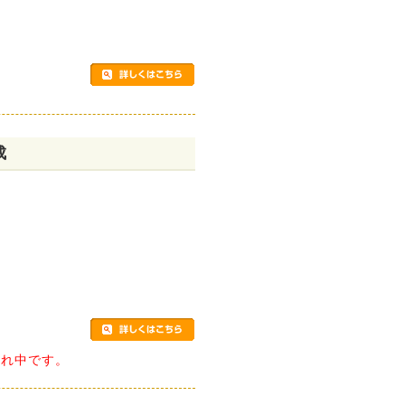
成
切れ中です。