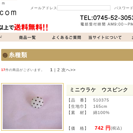
メールアドレス
パスワー
当サイトについて
お問い合わせ
買い物カゴ
糸種類
1
 | 
2
次へ>>
17
件の商品がございます。
ミニウラケ ウスピンク
【品 番】 510375
【生地巾】 165cm
【素 材】 綿100%
742 円
【価 格】
(税込)