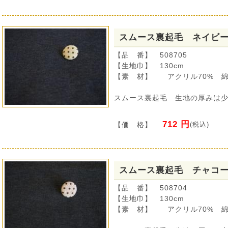
スムース裏起毛 ネイビ
【品 番】 508705
【生地巾】 130cm
【素 材】 アクリル70% 綿
スムース裏起毛 生地の厚みは
712 円
【価 格】
(税込)
スムース裏起毛 チャコ
【品 番】 508704
【生地巾】 130cm
【素 材】 アクリル70% 綿