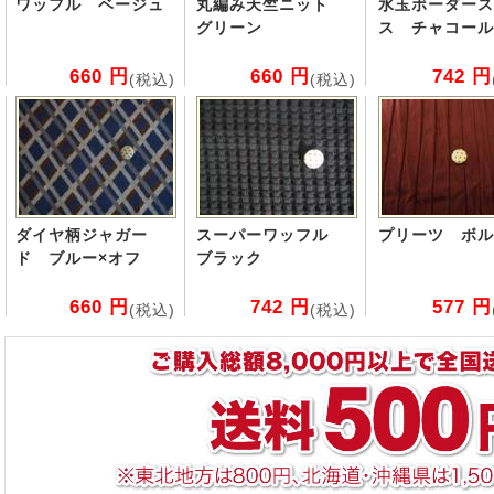
ワッフル ベージュ
丸編み天竺ニット
水玉ボーダース
グリーン
ス チャコール
660 円
660 円
742 円
(税込)
(税込)
ダイヤ柄ジャガー
スーパーワッフル
プリーツ ボル
ド ブルー×オフ
ブラック
660 円
742 円
577 円
(税込)
(税込)