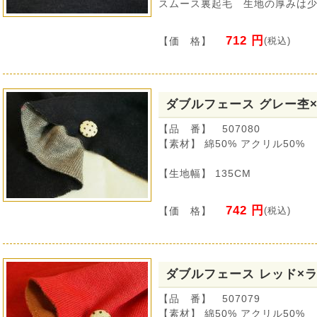
スムース裏起毛 生地の厚みは
712 円
【価 格】
(税込)
ダブルフェース グレー杢
【品 番】 507080
【素材】 綿50% アクリル50%
【生地幅】 135CM
742 円
【価 格】
(税込)
ダブルフェース レッド×
【品 番】 507079
【素材】 綿50% アクリル50%