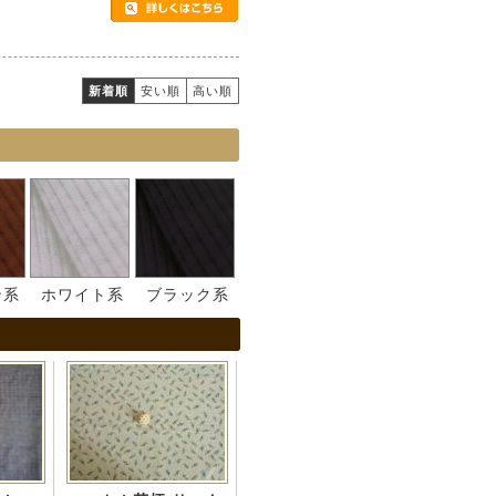
新着順
安い順
高い順
ン系
ホワイト系
ブラック系