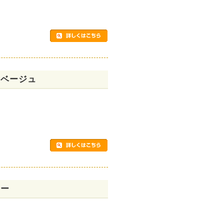
×ベージュ
レー