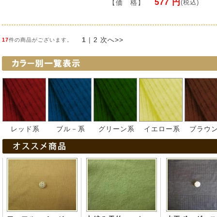
577 円
【価 格】
(税込)
1
 | 
2
次へ>>
17
件の商品がございます。
レッド系
ブル－系
グリーン系
イエロー系
ブラウ