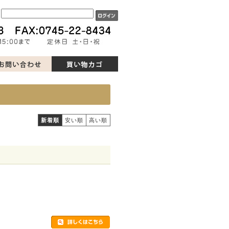
ド
新着順
安い順
高い順