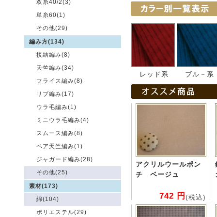
双糸40/2(3)
単糸60(1)
その他(29)
編み方(134)
接結編み(8)
天竺編み(34)
レッド系
ブル－系
フライス編み(8)
リブ編み(17)
ウラ毛編み(1)
ミニウラ毛編み(4)
スムース編み(8)
ベア天竺編み(1)
ジャガード編み(28)
アクリルウールポン
その他(25)
チ ベージュ
素材(173)
742 円
(税込)
綿(104)
ポリエステル(29)