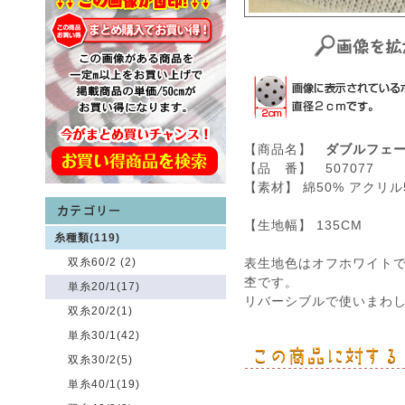
【商品名】
ダブルフェー
【品 番】 507077
【素材】 綿50% アクリル
【生地幅】 135CM
糸種類(119)
双糸60/2 (2)
表生地色はオフホワイト
杢です。
単糸20/1(17)
リバーシブルで使いまわ
双糸20/2(1)
単糸30/1(42)
双糸30/2(5)
単糸40/1(19)