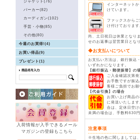
ジャケット(76)
インターネットから
パーカー(82)
けています。
カーディガン(102)
ファックスからご注
け付けております
手芸・小物(85)
その他(80)
尚、土日祝日は休業となり
せのお返事は翌営業日とな
今週のお買得!(4)
◆お支払いについて
お買い得品(9)
お支払い方法は、銀行振込
プレゼント(1)
いずれかになります。
【銀行振込・郵便振替】の
ご入金確認次第発
お手数ですが振込
客様ご負担でお願
【代金引換】の場合
お買い上げ商品の
に発送いたします
合は、定休日空けに
未満の場合は、手数料630
入荷情報が入手できるメール
注意事項
マガジンの登録もこちら
※生地の色に関しましては