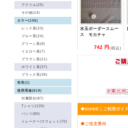
アクリル(25)
その他(14)
カラー(156)
レッド系(23)
水玉ボーダースムー
ス モカチャ
ブルー系(24)
グリーン系(8)
742 円
(税込)
イエロー系(7)
ブラウン系(21)
ホワイト系(37)
ブラック系(36)
布帛(1)
使用用途(819)
付属部分(87)
Tシャツ(135)
◆GUIDE｜ご利用ガイ
パンツ(80)
トレーナー/スウェット(70)
◆ご注文受付