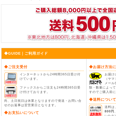
◆GUIDE｜ご利用ガイド
◆ご注文受付
◆お届け方法
インターネットから24時間365日受け付
お届け
けています。
（ヤマ
メール
ファックスからご注文も24時間365日受
類・数量によって
け付けております。
すのでご購入前に
◆送料につい
尚、土日祝日は休業となりますので発送・お問い合
せのお返事は翌営業日となります。
送料は
800円
◆お支払いについて
いただ