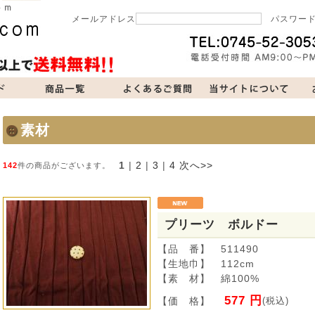
メールアドレス
パスワー
当サイトについて
お問い合わせ
買い物カゴ
素材
1
 | 
2
 | 
3
 | 
4
次へ>>
142
件の商品がございます。
プリーツ ボルドー
【品 番】 511490
【生地巾】 112cm
【素 材】 綿100%
577 円
【価 格】
(税込)