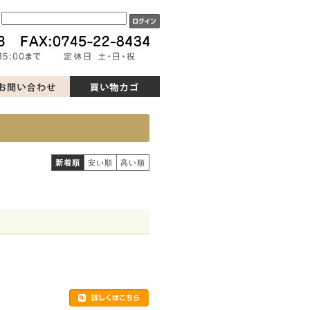
ド
新着順
安い順
高い順