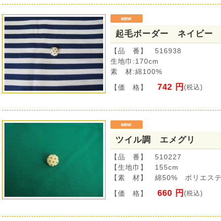
起毛ボーダー ネイビ
【品 番】 516938
生地巾:170cm
素 材:綿100%
742 円
【価 格】
(税込)
ツイル調 エメグリ
【品 番】 510227
【生地巾】 155cm
【素 材】 綿50% ポリエステ
660 円
【価 格】
(税込)