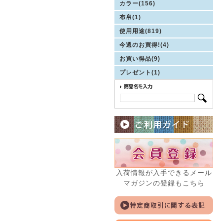
カラー(156)
布帛(1)
使用用途(819)
今週のお買得!(4)
お買い得品(9)
プレゼント(1)
入荷情報が入手できるメール
マガジンの登録もこちら