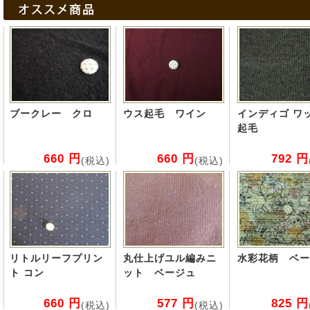
ブークレー クロ
ウス起毛 ワイン
インディゴ ワ
起毛
660 円
660 円
792 円
(税込)
(税込)
リトルリーフプリン
丸仕上げユル編みニ
水彩花柄 ベー
ト コン
ット ベージュ
660 円
577 円
825 円
(税込)
(税込)