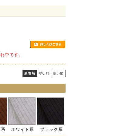
切れ中です。
新着順
安い順
高い順
ン系
ホワイト系
ブラック系