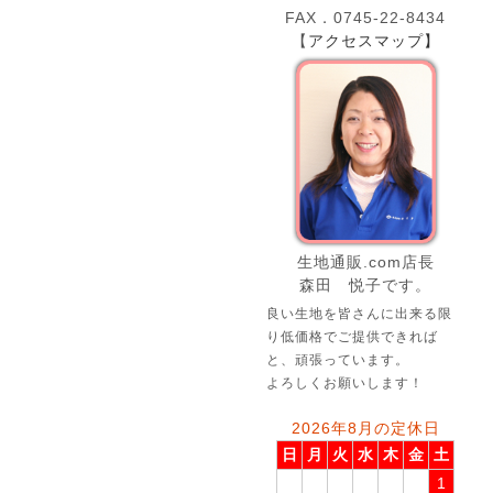
FAX．0745-22-8434
【
アクセスマップ】
生地通販.com店長
森田 悦子です。
良い生地を皆さんに出来る限
り低価格でご提供できれば
と、頑張っています。
よろしくお願いします！
2026年8月の定休日
日
月
火
水
木
金
土
1