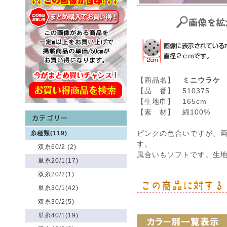
【商品名】
ミニウラケ
【品 番】 510375
【生地巾】 165cm
【素 材】 綿100%
ピンクの色合いですが、
糸種類(119)
す。
双糸60/2 (2)
風合いもソフトです。生
単糸20/1(17)
双糸20/2(1)
単糸30/1(42)
双糸30/2(5)
単糸40/1(19)