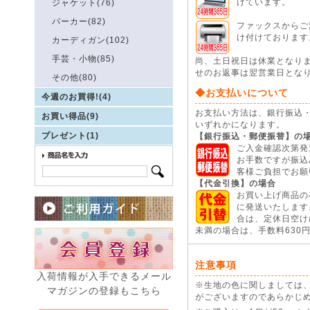
ジャケット(76)
けています。
パーカー(82)
ファックスからご注
け付けております
カーディガン(102)
手芸・小物(85)
尚、土日祝日は休業となり
せのお返事は翌営業日とな
その他(80)
◆お支払いについて
今週のお買得!(4)
お支払い方法は、銀行振込
お買い得品(9)
いずれかになります。
プレゼント(1)
【銀行振込・郵便振替】の
ご入金確認次第発
お手数ですが振込
客様ご負担でお願
【代金引換】の場合
お買い上げ商品の
に発送いたします
合は、定休日空けに
未満の場合は、手数料630
注意事項
入荷情報が入手できるメール
※生地の色に関しましては
マガジンの登録もこちら
がございますのであらかじ