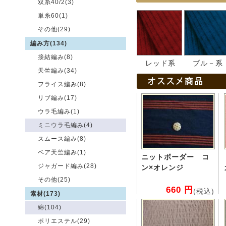
双糸40/2(3)
単糸60(1)
その他(29)
編み方(134)
接結編み(8)
レッド系
ブル－系
天竺編み(34)
フライス編み(8)
リブ編み(17)
ウラ毛編み(1)
ミニウラ毛編み(4)
スムース編み(8)
ベア天竺編み(1)
ニットボーダー コ
ジャガード編み(28)
ン×オレンジ
その他(25)
660 円
(税込)
素材(173)
綿(104)
ポリエステル(29)