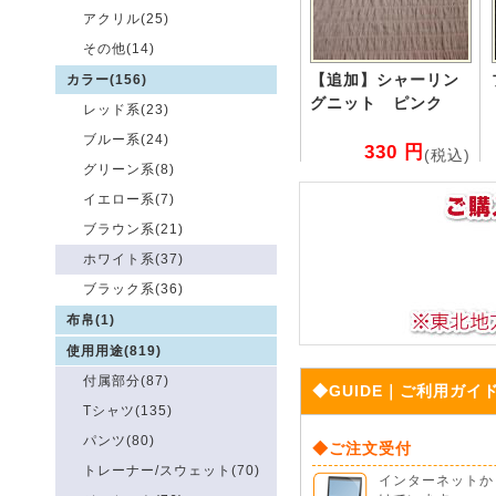
アクリル(25)
その他(14)
【追加】シャーリン
カラー(156)
グニット ピンク
レッド系(23)
ブルー系(24)
330 円
(税込)
グリーン系(8)
イエロー系(7)
ブラウン系(21)
ホワイト系(37)
ブラック系(36)
布帛(1)
使用用途(819)
付属部分(87)
◆GUIDE｜ご利用ガイ
Tシャツ(135)
パンツ(80)
◆ご注文受付
トレーナー/スウェット(70)
インターネットから