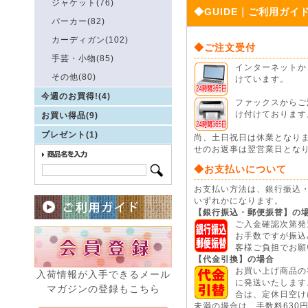
ジャケット(76)
◆GUIDE｜ご利用ガイ
パーカー(82)
カーディガン(102)
◆ご注文受付
手芸・小物(85)
インターネットから
その他(80)
けています。
今週のお買得!(4)
ファックスからご注
け付けております
お買い得品(9)
プレゼント(1)
尚、土日祝日は休業となり
せのお返事は翌営業日とな
◆お支払いについて
お支払い方法は、銀行振込
いずれかになります。
【銀行振込・郵便振替】の
ご入金確認次第発
お手数ですが振込
客様ご負担でお願
【代金引換】の場合
お買い上げ商品の
入荷情報が入手できるメール
に発送いたします
マガジンの登録もこちら
合は、定休日空けに
未満の場合は、手数料630