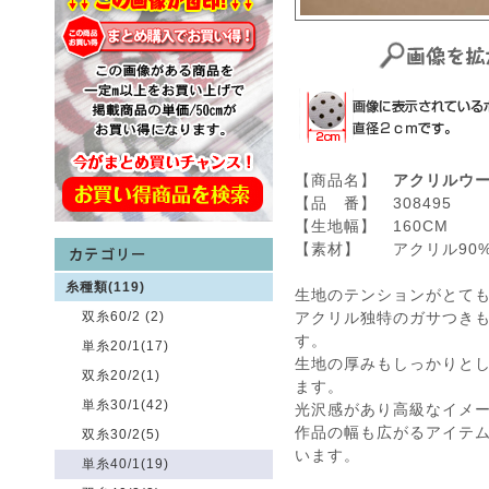
【商品名】
アクリルウ
【品 番】 308495
【生地幅】 160CM
【素材】 アクリル90%
糸種類(119)
生地のテンションがとて
双糸60/2 (2)
アクリル独特のガサつき
す。
単糸20/1(17)
生地の厚みもしっかりと
双糸20/2(1)
ます。
単糸30/1(42)
光沢感があり高級なイメ
作品の幅も広がるアイテ
双糸30/2(5)
います。
単糸40/1(19)