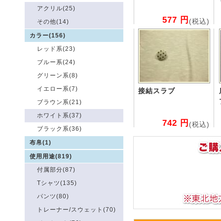
アクリル(25)
577 円
(税込)
その他(14)
カラー(156)
レッド系(23)
ブルー系(24)
グリーン系(8)
イエロー系(7)
接結スラブ
ブラウン系(21)
ホワイト系(37)
742 円
(税込)
ブラック系(36)
布帛(1)
使用用途(819)
付属部分(87)
Tシャツ(135)
パンツ(80)
トレーナー/スウェット(70)