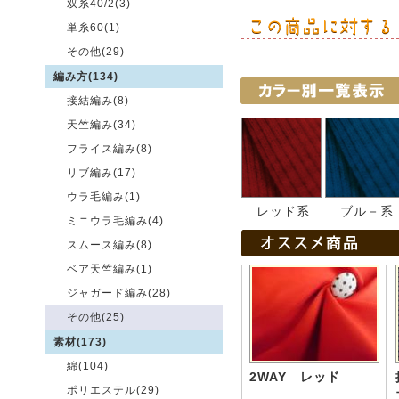
双糸40/2(3)
単糸60(1)
その他(29)
編み方(134)
接結編み(8)
天竺編み(34)
フライス編み(8)
リブ編み(17)
ウラ毛編み(1)
レッド系
ブル－系
ミニウラ毛編み(4)
スムース編み(8)
ベア天竺編み(1)
ジャガード編み(28)
その他(25)
素材(173)
綿(104)
2WAY レッド
ポリエステル(29)