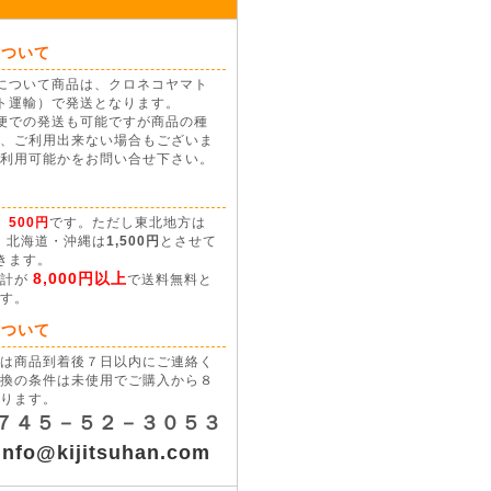
について
について商品は、クロネコヤマト
ト運輸）で発送となります。
便での発送も可能ですが商品の種
、ご利用出来ない場合もございま
利用可能かをお問い合せ下さい。
て
、
500円
です。ただし東北地方は
、北海道・沖縄は
1,500円
とさせて
きます。
8,000円以上
合計が
で送料無料と
す。
について
は商品到着後７日以内にご連絡く
換の条件は未使用でご購入から８
ります。
７４５－５２－３０５３
info@kijitsuhan.com