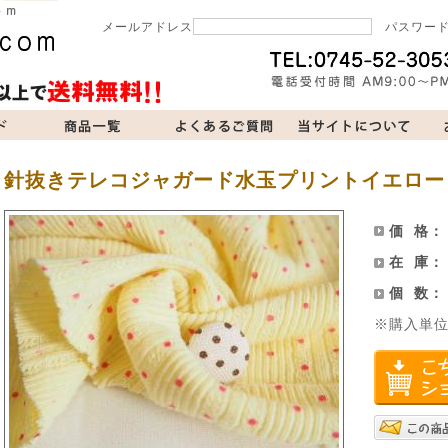
メールアドレス
パスワー
当サイトについて
お問い合わせ
買い物カゴ
針抜きテレコジャガード水玉プリントイエロー
価 格
在 庫
個 数
※購入単位