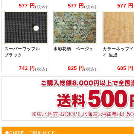
577 円
577 円
577 円
(税込)
(税込)
スーパーワッフル
水彩花柄 ベージュ
カラーネップイ
ブラック
イ 生成
742 円
825 円
605 円
(税込)
(税込)
◆GUIDE｜ご利用ガイド