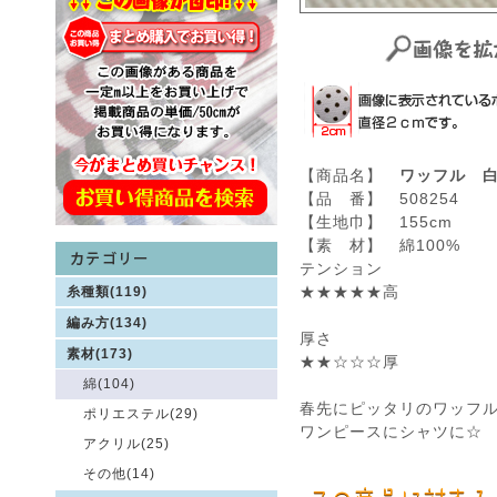
【商品名】
ワッフル 
【品 番】 508254
【生地巾】 155cm
【素 材】 綿100%
テンション
★★★★★高
糸種類(119)
編み方(134)
厚さ
素材(173)
★★☆☆☆厚
綿(104)
春先にピッタリのワッフル
ポリエステル(29)
ワンピースにシャツに☆
アクリル(25)
その他(14)