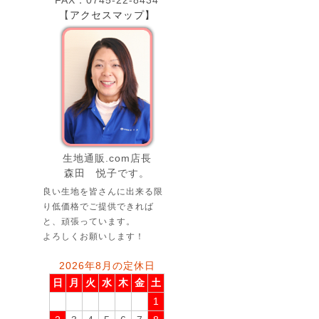
FAX．0745-22-8434
【
アクセスマップ】
生地通販.com店長
森田 悦子です。
良い生地を皆さんに出来る限
り低価格でご提供できれば
と、頑張っています。
よろしくお願いします！
2026年8月の定休日
日
月
火
水
木
金
土
1