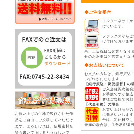
◆ご注文受付
インターネットから
けています。
ファックスからご注
け付けております
尚、土日祝日は休業となり
せのお返事は翌営業日とな
◆お支払いについて
お支払い方法は、銀行振込
いずれかになります。
【銀行振込・郵便振替】の
ご入金確認次第発
お手数ですが振込
客様ご負担でお願
【代金引換】の場合
お買い上げ商品の
お買い上げの生地で製作された作
に発送いたします
品をご自由にご投稿していただけ
合は、定休日空けに
未満の場合は、手数料630
ます。よろしければ、使用素材名
等も書いて頂けるとうれしいで