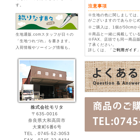
す。
注意事項
※生地の色に関しましては
がございますのであらかじ
※ご購入は、1個が50cm
生地通販.comスタッフが日々の
※商品と一緒に掲載している
※FAX、店頭でも同一商品
「生地つれづれ」を書きます。
了承ください。
入荷情報やソーイング情報も。
詳しくは、「
ご利用ガイド
株式会社モリタ
〒635-0016
奈良県大和高田市
大東町6番6号
TEL．0745-52-3053