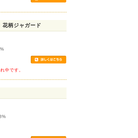
 花柄ジャガード
0%
切れ中です。
8%