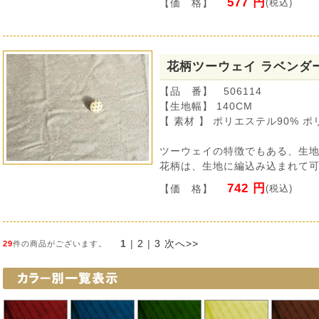
577 円
【価 格】
(税込)
花柄ツーウェイ ラベンダ
【品 番】 506114
【生地幅】 140CM
【 素材 】 ポリエステル90% ポ
ツーウェイの特徴でもある、生
花柄は、生地に編込み込まれて
742 円
【価 格】
(税込)
1
 | 
2
 | 
3
次へ>>
29
件の商品がございます。