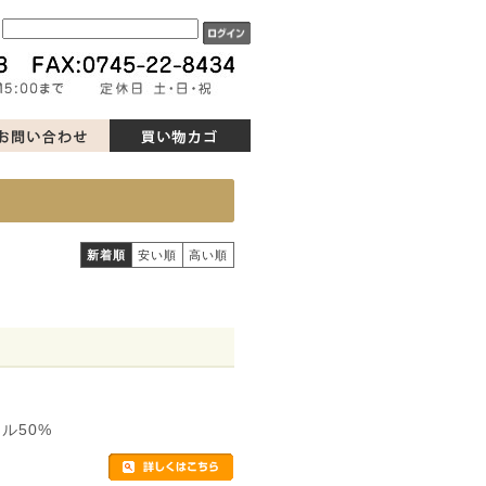
ド
新着順
安い順
高い順
ル50%