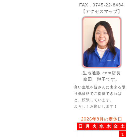
FAX．0745-22-8434
【
アクセスマップ】
生地通販.com店長
森田 悦子です。
良い生地を皆さんに出来る限
り低価格でご提供できれば
と、頑張っています。
よろしくお願いします！
2026年8月の定休日
日
月
火
水
木
金
土
1