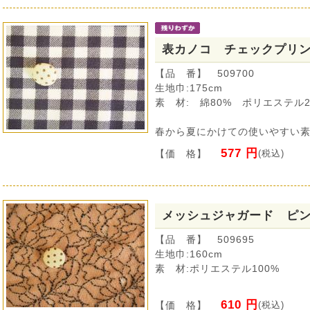
表カノコ チェックプリ
【品 番】 509700
生地巾:175cm
素 材: 綿80% ポリエステル2
春から夏にかけての使いやすい
577 円
【価 格】
(税込)
メッシュジャガード ピ
【品 番】 509695
生地巾:160cm
素 材:ポリエステル100%
610 円
【価 格】
(税込)