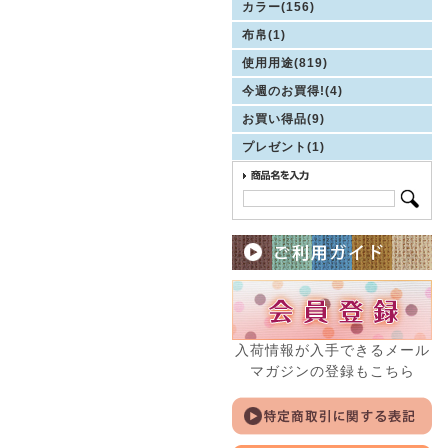
カラー(156)
布帛(1)
使用用途(819)
今週のお買得!(4)
お買い得品(9)
プレゼント(1)
入荷情報が入手できるメール
マガジンの登録もこちら