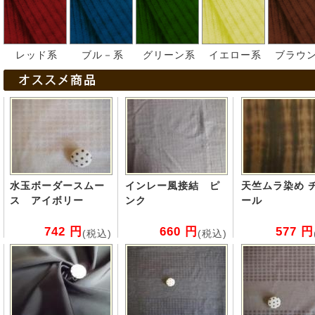
レッド系
ブル－系
グリーン系
イエロー系
ブラウ
水玉ボーダースムー
インレー風接結 ピ
天竺ムラ染め 
ス アイボリー
ンク
ール
742 円
660 円
577 円
(税込)
(税込)