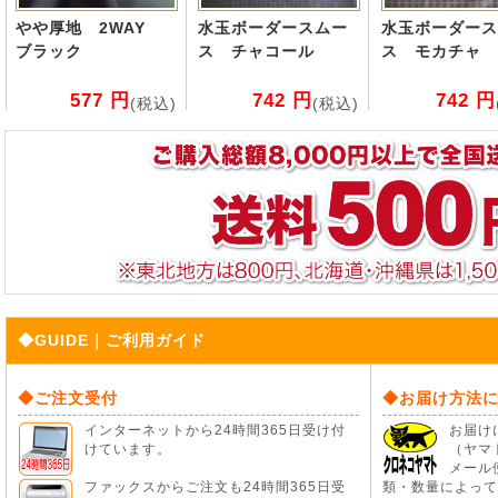
やや厚地 2WAY
水玉ボーダースムー
水玉ボーダース
ブラック
ス チャコール
ス モカチャ
577 円
742 円
742 円
(税込)
(税込)
◆GUIDE｜ご利用ガイド
◆ご注文受付
◆お届け方法
インターネットから24時間365日受け付
お届け
けています。
（ヤマ
メール
ファックスからご注文も24時間365日受
類・数量によって