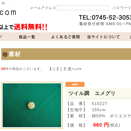
メールアドレス
パスワー
当サイトについて
お問い合わせ
買い物カゴ
素材
1
 | 
2
 | 
3
次へ>>
29
件の商品がございます。
ツイル調 エメグリ
【品 番】 510227
【生地巾】 155cm
【素 材】 綿50% ポリエステ
660 円
【価 格】
(税込)