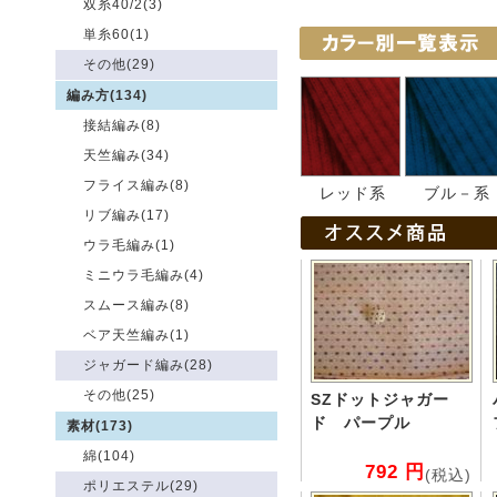
双糸40/2(3)
単糸60(1)
その他(29)
編み方(134)
接結編み(8)
天竺編み(34)
フライス編み(8)
レッド系
ブル－系
リブ編み(17)
ウラ毛編み(1)
ミニウラ毛編み(4)
スムース編み(8)
ベア天竺編み(1)
ジャガード編み(28)
その他(25)
SZドットジャガー
ド パープル
素材(173)
綿(104)
792 円
(税込)
ポリエステル(29)