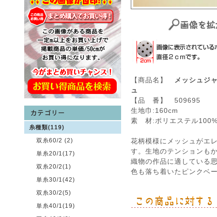
【商品名】
メッシュジ
ュ
【品 番】 509695
生地巾:160cm
素 材:ポリエステル100
糸種類(119)
双糸60/2 (2)
花柄模様にメッシュがエ
す。生地のテンションも
単糸20/1(17)
織物の作品に適している
双糸20/2(1)
色も落ち着いたピンクベ
単糸30/1(42)
双糸30/2(5)
単糸40/1(19)