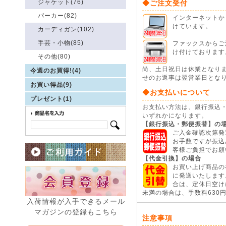
ジャケット(76)
◆ご注文受付
パーカー(82)
インターネットから
けています。
カーディガン(102)
手芸・小物(85)
ファックスからご注
け付けております
その他(80)
尚、土日祝日は休業となり
今週のお買得!(4)
せのお返事は翌営業日とな
お買い得品(9)
◆お支払いについて
プレゼント(1)
お支払い方法は、銀行振込
いずれかになります。
【銀行振込・郵便振替】の
ご入金確認次第発
お手数ですが振込
客様ご負担でお願
【代金引換】の場合
お買い上げ商品の
に発送いたします
合は、定休日空けに
未満の場合は、手数料630
入荷情報が入手できるメール
マガジンの登録もこちら
注意事項