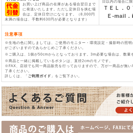
日以内の場合に限
お買い上げ商品の在庫がある場合翌日まで
ＴＥＬ．０
に発送いたします。ただし定休日を挟む場
合は、定休日空けになります。（8,000円
Ｅ-mail．
未満の場合は、手数料630円が必要となります）
注意事項
※生地の色に関しましては、ご使用のモニター・環境設定・撮影時の照明
がございますのであらかじめご了承ください。
※ご購入は、1個が50cmからとなっております。3m必要な場合は、数量
※商品と一緒に掲載しているボタンは、直径2cmのモノです。
※FAX、店頭でも同一商品販売を行っておりますので、万が一商品が無
了承ください。
詳しくは、「
ご利用ガイド
」をご覧下さい。