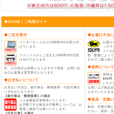
◆GUIDE｜ご利用ガイド
◆ご注文受付
◆お届け方法
インターネットから24時間365日受け付
お届け
けています。
（ヤマ
メール
ファックスからご注文も24時間365日受
類・数量によって
け付けております。
すのでご購入前に
◆送料につい
尚、土日祝日は休業となりますので発送・お問い合
せのお返事は翌営業日となります。
送料は
800円
◆お支払いについて
いただ
お支払い方法は、銀行振込・郵便振替・代金引換の
お買い上げ商品
いずれかになります。
させていただきま
【銀行振込・郵便振替】の場合
◆返品・交換
ご入金確認次第発送いたします。
お手数ですが振込み手数料については、お
返品・交換の際に
客様ご負担でお願いいたします。
ださい。返品・交
【代金引換】の場合