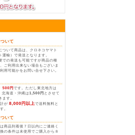
について
について商品は、クロネコヤマト
ト運輸）で発送となります。
便での発送も可能ですが商品の種
、ご利用出来ない場合もございま
利用可能かをお問い合せ下さい。
て
、
500円
です。ただし東北地方は
、北海道・沖縄は
1,500円
とさせて
きます。
8,000円以上
合計が
で送料無料と
す。
について
は商品到着後７日以内にご連絡く
換の条件は未使用でご購入から８