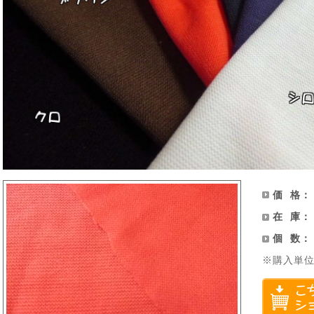
価 格
在 庫
個 数
※購入単位