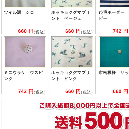
ツイル調 シロ
ホッキョクグマプリ
起毛ボーダー 
ント ベージュ
ビー
660 円
660 円
742 円
(税込)
(税込)
ミニウラケ ウスピ
ホッキョクグマプリ
市松模様 サッ
ンク
ント ピンク
742 円
660 円
660 円
(税込)
(税込)