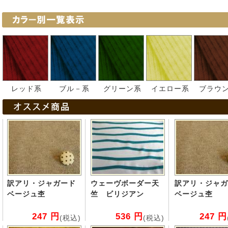
レッド系
ブル－系
グリーン系
イエロー系
ブラウ
訳アリ・ジャガード
ウェーヴボーダー天
訳アリ・ジャガ
ベージュ杢
竺 ビリジアン
ベージュ杢
247 円
536 円
247 円
(税込)
(税込)