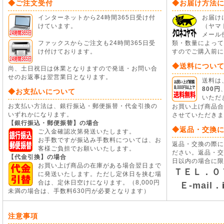
◆ご注文受付
◆お届け方法
インターネットから24時間365日受け付
お届け
けています。
（ヤマ
メール
ファックスからご注文も24時間365日受
類・数量によって
け付けております。
すのでご購入前に
◆送料につい
尚、土日祝日は休業となりますので発送・お問い合
せのお返事は翌営業日となります。
送料は
800円
◆お支払いについて
いただ
お支払い方法は、銀行振込・郵便振替・代金引換の
お買い上げ商品
いずれかになります。
させていただきま
【銀行振込・郵便振替】の場合
◆返品・交換
ご入金確認次第発送いたします。
お手数ですが振込み手数料については、お
返品・交換の際に
客様ご負担でお願いいたします。
ださい。返品・交
【代金引換】の場合
日以内の場合に限
お買い上げ商品の在庫がある場合翌日まで
ＴＥＬ．０
に発送いたします。ただし定休日を挟む場
合は、定休日空けになります。（8,000円
Ｅ-mail．
未満の場合は、手数料630円が必要となります）
注意事項