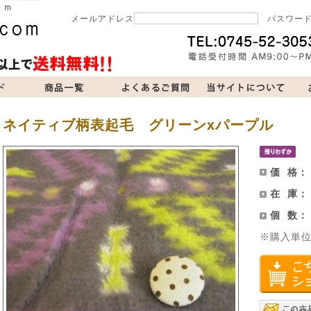
メールアドレス
パスワー
当サイトについて
お問い合わせ
買い物カゴ
ネイティブ柄表起毛 グリーンxパープル
価 格
在 庫
個 数
※購入単位