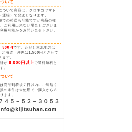
について
について商品は、クロネコヤマト
ト運輸）で発送となります。
便での発送も可能ですが商品の種
、ご利用出来ない場合もございま
利用可能かをお問い合せ下さい。
て
、
500円
です。ただし東北地方は
、北海道・沖縄は
1,500円
とさせて
きます。
8,000円以上
合計が
で送料無料と
す。
について
は商品到着後７日以内にご連絡く
換の条件は未使用でご購入から８
ります。
７４５－５２－３０５３
info@kijitsuhan.com