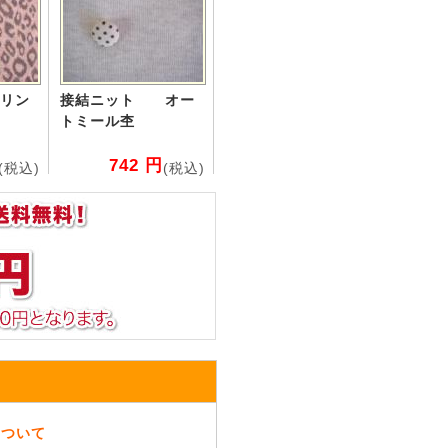
リン
接結ニット オー
トミール杢
742 円
(税込)
(税込)
について