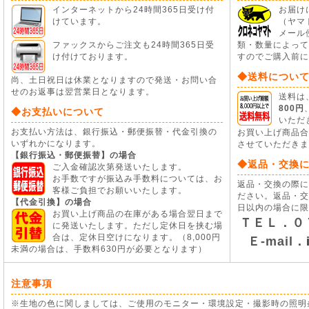
インターネットから24時間365日受け付
お届け
けています。
（ヤマ
メール
ファックスからご注文も24時間365日受
類・数量によって
け付けております。
すのでご購入前に
◆送料につい
尚、土日祝日は休業となりますので発送・お問い合
せのお返事は翌営業日となります。
送料は
800円
◆お支払いについて
いただ
お支払い方法は、銀行振込・郵便振替・代金引換の
お買い上げ商品
いずれかになります。
させていただきま
【銀行振込・郵便振替】の場合
◆返品・交換
ご入金確認次第発送いたします。
お手数ですが振込み手数料については、お
返品・交換の際に
客様ご負担でお願いいたします。
ださい。返品・交
【代金引換】の場合
日以内の場合に限
お買い上げ商品の在庫がある場合翌日まで
ＴＥＬ．０
に発送いたします。ただし定休日を挟む場
合は、定休日空けになります。（8,000円
Ｅ-mail．
未満の場合は、手数料630円が必要となります）
注意事項
※生地の色に関しましては、ご使用のモニター・環境設定・撮影時の照明