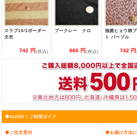
スラブ10/1ボーダー
ブークレー クロ
強撚ヒョウ柄プ
天竺
ト パープル
742 円
660 円
742 円
(税込)
(税込)
◆GUIDE｜ご利用ガイド
◆ご注文受付
◆お届け方法