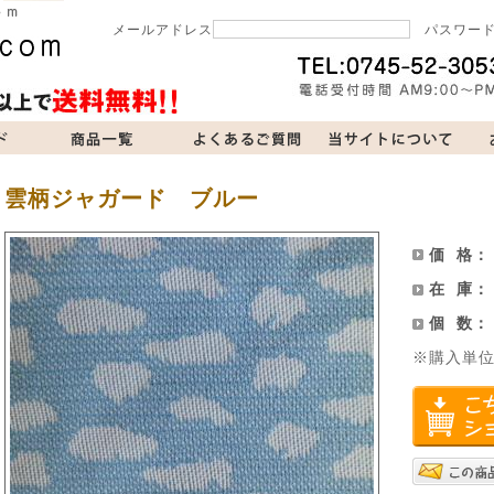
メールアドレス
パスワー
当サイトについて
お問い合わせ
買い物カゴ
雲柄ジャガード ブルー
価 格
在 庫
個 数
※購入単位