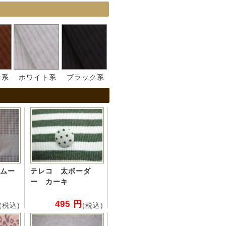
ン系
ホワイト系
ブラック系
ムー
テレコ 太ボーダ
ー カーキ
495 円
(税込)
(税込)