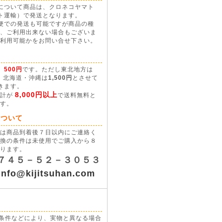
について商品は、クロネコヤマト
ト運輸）で発送となります。
便での発送も可能ですが商品の種
、ご利用出来ない場合もございま
利用可能かをお問い合せ下さい。
て
、
500円
です。ただし東北地方は
、北海道・沖縄は
1,500円
とさせて
きます。
8,000円以上
合計が
で送料無料と
す。
について
は商品到着後７日以内にご連絡く
換の条件は未使用でご購入から８
ります。
７４５－５２－３０５３
info@kijitsuhan.com
条件などにより、実物と異なる場合