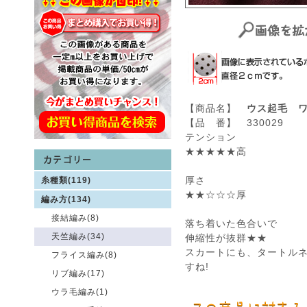
【商品名】
ウス起毛 
【品 番】 330029
テンション
★★★★★高
厚さ
糸種類(119)
★★☆☆☆厚
編み方(134)
接結編み(8)
落ち着いた色合いで
天竺編み(34)
伸縮性が抜群★★
スカートにも、タートル
フライス編み(8)
すね!
リブ編み(17)
ウラ毛編み(1)