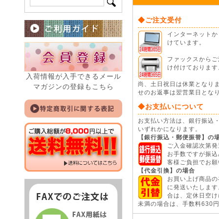
◆ご注文受付
インターネットから
けています。
ファックスからご注
け付けております
入荷情報が入手できるメール
尚、土日祝日は休業となり
マガジンの登録もこちら
せのお返事は翌営業日とな
◆お支払いについて
お支払い方法は、銀行振込
いずれかになります。
【銀行振込・郵便振替】の
ご入金確認次第発
お手数ですが振込
客様ご負担でお願
【代金引換】の場合
お買い上げ商品の
に発送いたします
合は、定休日空けに
未満の場合は、手数料630