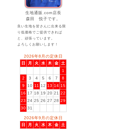
生地通販.com店長
森田 悦子です。
良い生地を皆さんに出来る限
り低価格でご提供できれば
と、頑張っています。
よろしくお願いします！
2026年8月の定休日
日
月
火
水
木
金
土
1
2
3
4
5
6
7
8
9
10
11
12
13
14
15
16
17
18
19
20
21
22
23
24
25
26
27
28
29
30
31
2026年9月の定休日
日
月
火
水
木
金
土