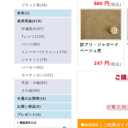
660 円
(税込)
ブラック系(36)
布帛(1)
使用用途(819)
付属部分(87)
Tシャツ(135)
パンツ(80)
訳アリ・ジャガード
ベージュ杢
トレーナー/スウェット(70)
ジャケット(76)
247 円
(税込)
パーカー(82)
カーディガン(102)
手芸・小物(85)
その他(80)
今週のお買得!(4)
お買い得品(9)
プレゼント(1)
◆GUIDE｜ご利用ガイ