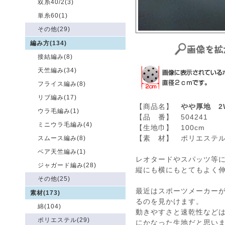
双糸40/2(3)
単糸60(1)
その他(29)
編み方(134)
接結編み(8)
天竺編み(34)
フライス編み(8)
リブ編み(17)
【商品名】
やや厚地 2
ウラ毛編み(1)
【品 番】 504241
ミニウラ毛編み(4)
【生地巾】 100cm
【素 材】 ポリエステル
スムース編み(8)
ベア天竺編み(1)
レオタードやスパッツ等
ジャガード編み(28)
縦にも横にもとてもよく
その他(25)
最近はスポーツメーカー
素材(173)
るのを見かけます。
綿(104)
動きやすさと速乾性など
ポリエステル(29)
にかなった生地だと思い