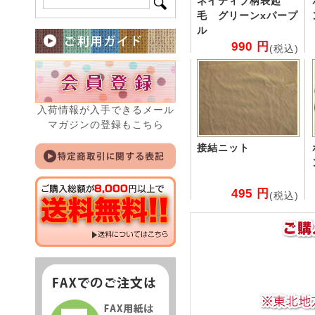
ネイティブ柄表起
毛 グリーンxパープ
ル
990 円
(税込)
入荷情報が入手できるメール
マガジンの登録もこちら
接結ニット
495 円
(税込)