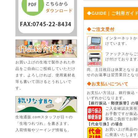
◆GUIDE｜ご利用ガイ
◆ご注文受付
インターネットから
けています。
ファックスからご注
け付けております
お買い上げの生地で製作された作
品をご自由にご投稿していただけ
尚、土日祝日は休業となり
ます。よろしければ、使用素材名
せのお返事は翌営業日とな
等も書いて頂けるとうれしいで
◆お支払いについて
す。
お支払い方法は、銀行振込
いずれかになります。
【銀行振込・郵便振替】の
ご入金確認次第発
お手数ですが振込
生地通販.comスタッフが日々の
客様ご負担でお願
「生地つれづれ」を書きます。
【代金引換】の場合
お買い上げ商品の
入荷情報やソーイング情報も。
に発送いたします