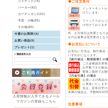
ジャケット(76)
◆ご注文受付
パーカー(82)
インターネットから
けています。
カーディガン(102)
手芸・小物(85)
ファックスからご注
け付けております
その他(80)
尚、土日祝日は休業となり
今週のお買得!(4)
せのお返事は翌営業日とな
お買い得品(9)
◆お支払いについて
プレゼント(1)
お支払い方法は、銀行振込
いずれかになります。
【銀行振込・郵便振替】の
ご入金確認次第発
お手数ですが振込
客様ご負担でお願
【代金引換】の場合
お買い上げ商品の
に発送いたします
合は、定休日空けに
未満の場合は、手数料630
入荷情報が入手できるメール
マガジンの登録もこちら
注意事項