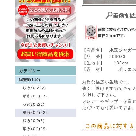
【商品名】
水玉ジャガ
【品 番】 308023
【生地巾】 185cm
【素 材】 ポリエステ
糸種類(119)
お得な幅広い生地です。
双糸60/2 (2)
薄く、透けますのでキャ
をINして下さい。
単糸20/1(17)
フレアーやギャザーを寄
双糸20/2(1)
ただいても可愛いですよ
単糸30/1(42)
双糸30/2(5)
単糸40/1(19)