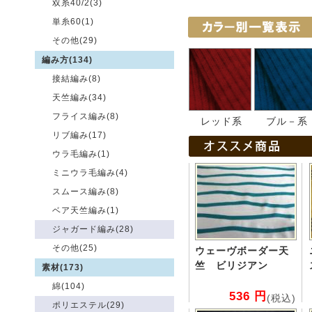
双糸40/2(3)
単糸60(1)
その他(29)
編み方(134)
接結編み(8)
天竺編み(34)
フライス編み(8)
レッド系
ブル－系
リブ編み(17)
ウラ毛編み(1)
ミニウラ毛編み(4)
スムース編み(8)
ベア天竺編み(1)
ジャガード編み(28)
その他(25)
ウェーヴボーダー天
竺 ビリジアン
素材(173)
綿(104)
536 円
(税込)
ポリエステル(29)