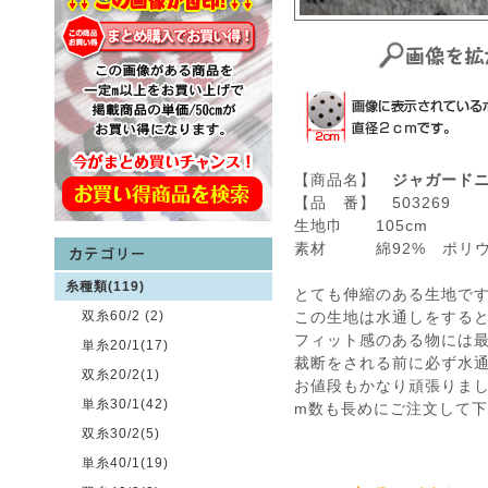
【商品名】
ジャガード
【品 番】 503269
生地巾 105cm
素材 綿92% ポリウ
糸種類(119)
とても伸縮のある生地で
双糸60/2 (2)
この生地は水通しをする
フィット感のある物には
単糸20/1(17)
裁断をされる前に必ず水
双糸20/2(1)
お値段もかなり頑張りました
単糸30/1(42)
m数も長めにご注文して
双糸30/2(5)
単糸40/1(19)