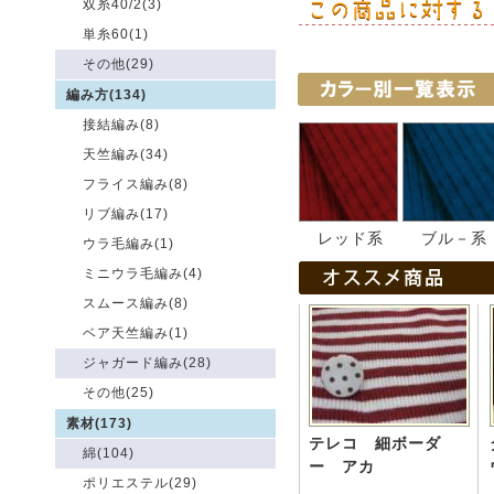
双糸40/2(3)
単糸60(1)
その他(29)
編み方(134)
接結編み(8)
天竺編み(34)
フライス編み(8)
リブ編み(17)
レッド系
ブル－系
ウラ毛編み(1)
ミニウラ毛編み(4)
スムース編み(8)
ベア天竺編み(1)
ジャガード編み(28)
その他(25)
素材(173)
テレコ 細ボーダ
綿(104)
ー アカ
ポリエステル(29)