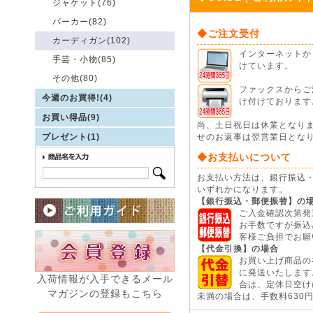
ジャケット(76)
パーカー(82)
◆ご注文受付
カーディガン(102)
インターネットから
手芸・小物(85)
けています。
その他(80)
ファックスからご注
今週のお買得!(4)
け付けております
お買い得品(9)
尚、土日祝日は休業となり
プレゼント(1)
せのお返事は翌営業日とな
◆お支払いについて
お支払い方法は、銀行振込
いずれかになります。
【銀行振込・郵便振替】の
ご入金確認次第発
お手数ですが振込
客様ご負担でお願
【代金引換】の場合
お買い上げ商品の
に発送いたします
入荷情報が入手できるメール
合は、定休日空けに
マガジンの登録もこちら
未満の場合は、手数料630