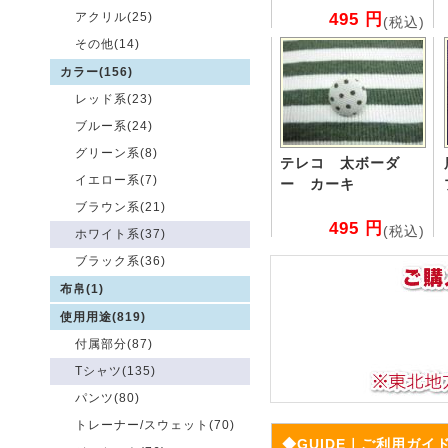
495 円
アクリル(25)
(税込)
その他(14)
カラー(156)
レッド系(23)
ブルー系(24)
グリーン系(8)
テレコ 太ボーダ
イエロー系(7)
ー カーキ
ブラウン系(21)
495 円
(税込)
ホワイト系(37)
ブラック系(36)
布帛(1)
使用用途(819)
付属部分(87)
Tシャツ(135)
パンツ(80)
トレーナー/スウェット(70)
◆GUIDE｜ご利用ガイ